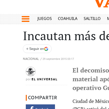
JUEGOS
COAHUILA
SALTILLO
Incautan más de
+
Seguir en
NACIONAL
/
29 septiembre 2015 03:17
El decomiso
material apó
EL UNIVERSAL
por
operativo G
COMPARTIR
Ciudad de México