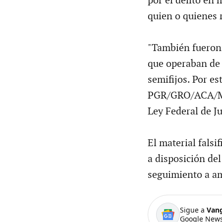
por el delito en
quien o quienes 
"También fueron
que operaban de 
semifijos. Por es
PGR/GRO/ACA/M-II
Ley Federal de J
El material fals
a disposición del
seguimiento a a
Sigue a
Van
Google News