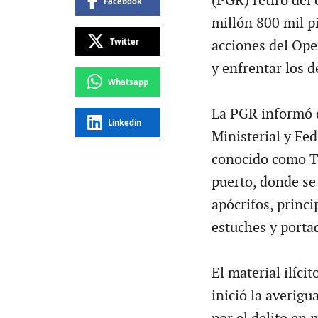
(PGR) retiró del
Facebook
millón 800 mil pi
Twitter
acciones del Ope
y enfrentar los d
Whatsapp
La PGR informó q
Linkedin
Ministerial y Fed
conocido como Te
puerto, donde se
apócrifos, princ
estuches y portad
El material ilíci
inició la averi