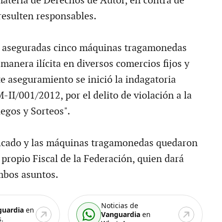
 materia de Derechos de Autor, en contra de
resulten responsables.
 aseguradas cinco máquinas tragamonedas
manera ilícita en diversos comercios fijos y
te aseguramiento se inició la indagatoria
/001/2012, por el delito de violación a la
uegos y Sorteos".
ificado y las máquinas tragamonedas quedaron
 propio Fiscal de la Federación, quien dará
mbos asuntos.
Noticias de
guardia
en
Vanguardia
en
.