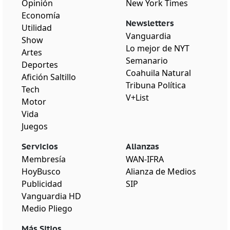
Opinión
New York Times
Economía
Newsletters
Utilidad
Vanguardia
Show
Lo mejor de NYT
Artes
Semanario
Deportes
Coahuila Natural
Afición Saltillo
Tribuna Política
Tech
V+List
Motor
Vida
Juegos
Servicios
Alianzas
Membresía
WAN-IFRA
HoyBusco
Alianza de Medios
Publicidad
SIP
Vanguardia HD
Medio Pliego
Más Sitios