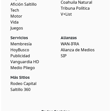
Coahuila Natural
Afición Saltillo
Tribuna Política
Tech
V+List
Motor
Vida
Juegos
Servicios
Alianzas
Membresía
WAN-IFRA
HoyBusco
Alianza de Medios
Publicidad
SIP
Vanguardia HD
Medio Pliego
Más Sitios
Rodeo Capital
Saltillo 360