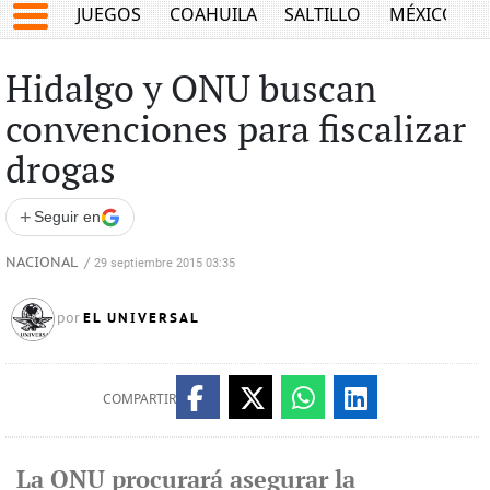
JUEGOS
COAHUILA
SALTILLO
MÉXICO
Hidalgo y ONU buscan
convenciones para fiscalizar
drogas
+
Seguir en
NACIONAL
/
29 septiembre 2015 03:35
EL UNIVERSAL
por
COMPARTIR
La ONU procurará asegurar la