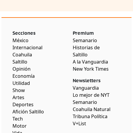
Secciones
Premium
México
Semanario
Internacional
Historias de
Coahuila
Saltillo
Saltillo
A la Vanguardia
Opinión
New York Times
Economía
Newsletters
Utilidad
Vanguardia
Show
Lo mejor de NYT
Artes
Semanario
Deportes
Coahuila Natural
Afición Saltillo
Tribuna Política
Tech
V+List
Motor