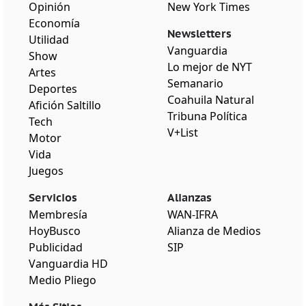
Opinión
New York Times
Economía
Newsletters
Utilidad
Vanguardia
Show
Lo mejor de NYT
Artes
Semanario
Deportes
Coahuila Natural
Afición Saltillo
Tribuna Política
Tech
V+List
Motor
Vida
Juegos
Servicios
Alianzas
Membresía
WAN-IFRA
HoyBusco
Alianza de Medios
Publicidad
SIP
Vanguardia HD
Medio Pliego