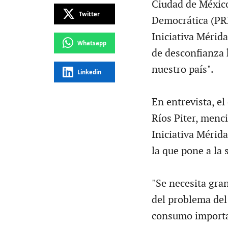
Ciudad de México
Twitter
Democrática (PRD
Iniciativa Mérid
Whatsapp
de desconfianza 
nuestro país".
Linkedin
En entrevista, e
Ríos Piter, menci
Iniciativa Mérida
la que pone a la
"Se necesita gra
del problema del
consumo importa