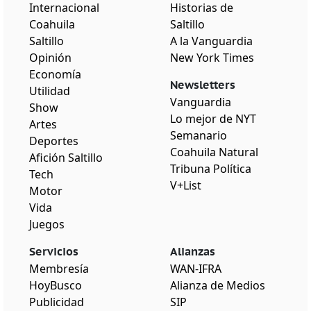
Internacional
Historias de
Coahuila
Saltillo
Saltillo
A la Vanguardia
Opinión
New York Times
Economía
Newsletters
Utilidad
Vanguardia
Show
Lo mejor de NYT
Artes
Semanario
Deportes
Coahuila Natural
Afición Saltillo
Tribuna Política
Tech
V+List
Motor
Vida
Juegos
Servicios
Alianzas
Membresía
WAN-IFRA
HoyBusco
Alianza de Medios
Publicidad
SIP