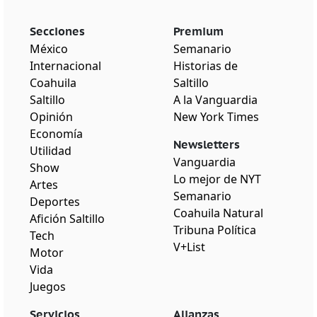
Secciones
Premium
México
Semanario
Internacional
Historias de
Coahuila
Saltillo
Saltillo
A la Vanguardia
Opinión
New York Times
Economía
Newsletters
Utilidad
Vanguardia
Show
Lo mejor de NYT
Artes
Semanario
Deportes
Coahuila Natural
Afición Saltillo
Tribuna Política
Tech
V+List
Motor
Vida
Juegos
Servicios
Alianzas