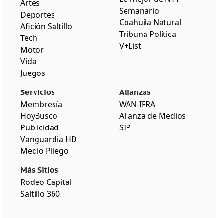
Artes
Semanario
Deportes
Coahuila Natural
Afición Saltillo
Tribuna Política
Tech
V+List
Motor
Vida
Juegos
Servicios
Alianzas
Membresía
WAN-IFRA
HoyBusco
Alianza de Medios
Publicidad
SIP
Vanguardia HD
Medio Pliego
Más Sitios
Rodeo Capital
Saltillo 360