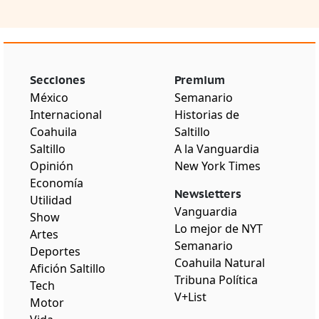
Secciones
Premium
México
Semanario
Internacional
Historias de
Coahuila
Saltillo
Saltillo
A la Vanguardia
Opinión
New York Times
Economía
Newsletters
Utilidad
Vanguardia
Show
Lo mejor de NYT
Artes
Semanario
Deportes
Coahuila Natural
Afición Saltillo
Tribuna Política
Tech
V+List
Motor