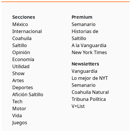
Secciones
Premium
México
Semanario
Internacional
Historias de
Coahuila
Saltillo
Saltillo
A la Vanguardia
Opinión
New York Times
Economía
Newsletters
Utilidad
Vanguardia
Show
Lo mejor de NYT
Artes
Semanario
Deportes
Coahuila Natural
Afición Saltillo
Tribuna Política
Tech
V+List
Motor
Vida
Juegos