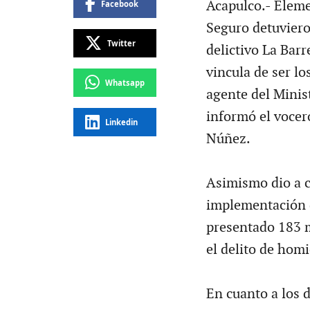
Acapulco.- Eleme
Facebook
Seguro detuviero
Twitter
delictivo La Bar
vincula de ser lo
Whatsapp
agente del Minis
informó el vocer
Linkedin
Núñez.
Asimismo dio a c
implementación 
presentado 183 m
el delito de hom
En cuanto a los 