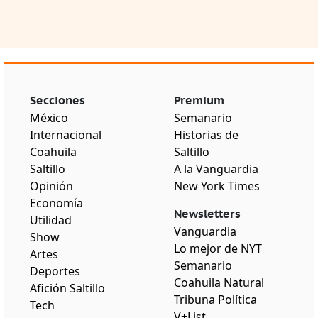
Secciones
Premium
México
Semanario
Internacional
Historias de
Coahuila
Saltillo
Saltillo
A la Vanguardia
Opinión
New York Times
Economía
Newsletters
Utilidad
Vanguardia
Show
Lo mejor de NYT
Artes
Semanario
Deportes
Coahuila Natural
Afición Saltillo
Tribuna Política
Tech
V+List