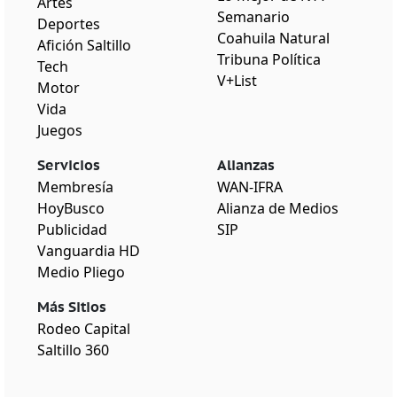
Artes
Semanario
Deportes
Coahuila Natural
Afición Saltillo
Tribuna Política
Tech
V+List
Motor
Vida
Juegos
Servicios
Alianzas
Membresía
WAN-IFRA
HoyBusco
Alianza de Medios
Publicidad
SIP
Vanguardia HD
Medio Pliego
Más Sitios
Rodeo Capital
Saltillo 360