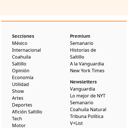
Secciones
Premium
México
Semanario
Internacional
Historias de
Coahuila
Saltillo
Saltillo
A la Vanguardia
Opinión
New York Times
Economía
Newsletters
Utilidad
Vanguardia
Show
Lo mejor de NYT
Artes
Semanario
Deportes
Coahuila Natural
Afición Saltillo
Tribuna Política
Tech
V+List
Motor