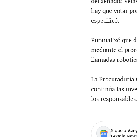
del senador Vela
hay que votar por
especificó.
Puntualizó que d
mediante el proc
llamadas robótic
La Procuraduría 
continúa las inve
los responsables
Sigue a
Van
Google News