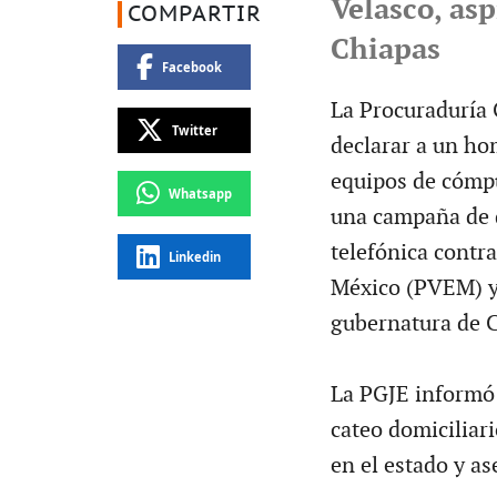
Velasco, asp
COMPARTIR
Chiapas
Facebook
La Procuraduría G
Twitter
declarar a un ho
equipos de cómpu
Whatsapp
una campaña de de
telefónica contra
Linkedin
México (PVEM) y 
gubernatura de C
La PGJE informó 
cateo domiciliar
en el estado y a