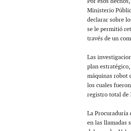
Por esos hechos, 
Ministerio Públi
declarar sobre lo
se le permitió ret
través de un co
Las investigacio
plan estratégico,
máquinas robot c
los cuales fuero
registro total d
La Procuraduría 
en las llamadas s