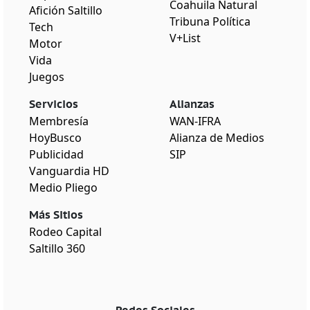
Coahuila Natural
Afición Saltillo
Tribuna Política
Tech
V+List
Motor
Vida
Juegos
Servicios
Alianzas
Membresía
WAN-IFRA
HoyBusco
Alianza de Medios
Publicidad
SIP
Vanguardia HD
Medio Pliego
Más Sitios
Rodeo Capital
Saltillo 360