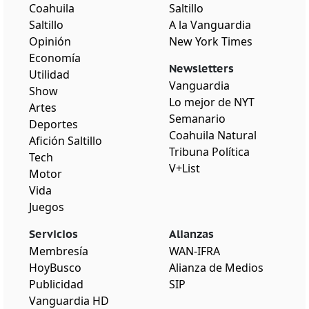
Coahuila
Saltillo
Saltillo
A la Vanguardia
Opinión
New York Times
Economía
Newsletters
Utilidad
Vanguardia
Show
Lo mejor de NYT
Artes
Semanario
Deportes
Coahuila Natural
Afición Saltillo
Tribuna Política
Tech
V+List
Motor
Vida
Juegos
Servicios
Alianzas
Membresía
WAN-IFRA
HoyBusco
Alianza de Medios
Publicidad
SIP
Vanguardia HD