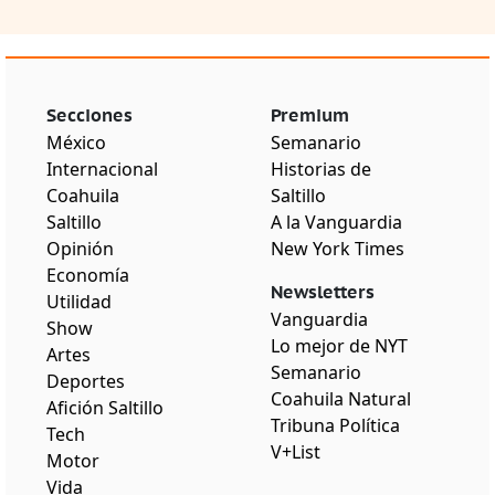
Secciones
Premium
México
Semanario
Internacional
Historias de
Coahuila
Saltillo
Saltillo
A la Vanguardia
Opinión
New York Times
Economía
Newsletters
Utilidad
Vanguardia
Show
Lo mejor de NYT
Artes
Semanario
Deportes
Coahuila Natural
Afición Saltillo
Tribuna Política
Tech
V+List
Motor
Vida