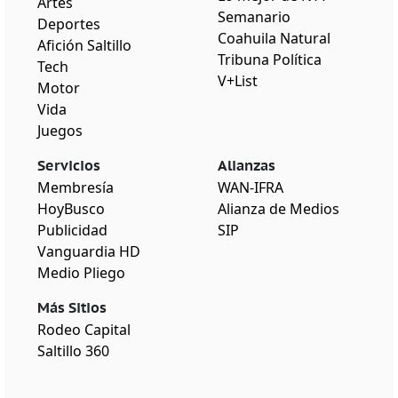
Artes
Semanario
Deportes
Coahuila Natural
Afición Saltillo
Tribuna Política
Tech
V+List
Motor
Vida
Juegos
Servicios
Alianzas
Membresía
WAN-IFRA
HoyBusco
Alianza de Medios
Publicidad
SIP
Vanguardia HD
Medio Pliego
Más Sitios
Rodeo Capital
Saltillo 360