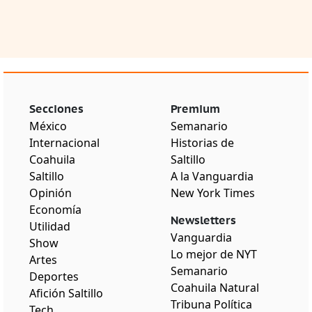
Secciones
Premium
México
Semanario
Internacional
Historias de
Coahuila
Saltillo
Saltillo
A la Vanguardia
Opinión
New York Times
Economía
Newsletters
Utilidad
Vanguardia
Show
Lo mejor de NYT
Artes
Semanario
Deportes
Coahuila Natural
Afición Saltillo
Tribuna Política
Tech