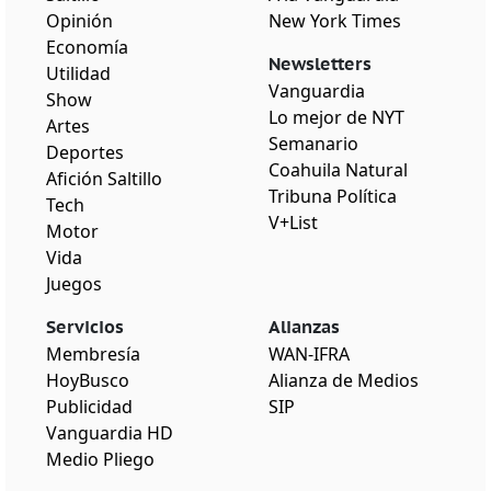
Opinión
New York Times
Economía
Newsletters
Utilidad
Vanguardia
Show
Lo mejor de NYT
Artes
Semanario
Deportes
Coahuila Natural
Afición Saltillo
Tribuna Política
Tech
V+List
Motor
Vida
Juegos
Servicios
Alianzas
Membresía
WAN-IFRA
HoyBusco
Alianza de Medios
Publicidad
SIP
Vanguardia HD
Medio Pliego