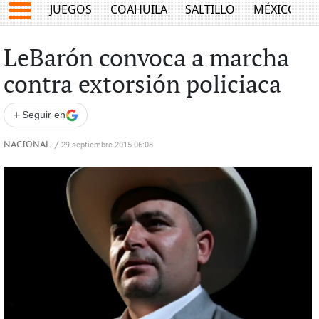
JUEGOS
COAHUILA
SALTILLO
MÉXICO
LeBarón convoca a marcha
contra extorsión policiaca
+
Seguir en
NACIONAL
/
29 septiembre 2015 06:08