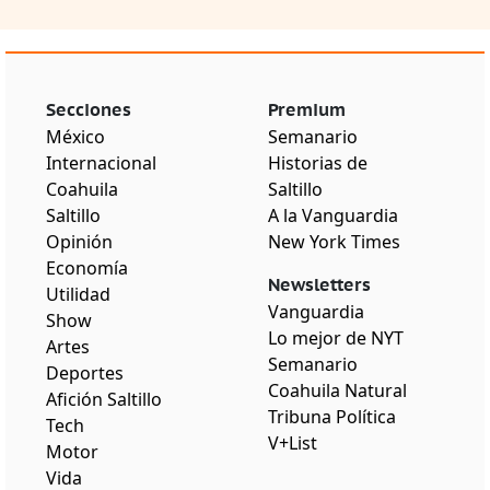
Secciones
Premium
México
Semanario
Internacional
Historias de
Coahuila
Saltillo
Saltillo
A la Vanguardia
Opinión
New York Times
Economía
Newsletters
Utilidad
Vanguardia
Show
Lo mejor de NYT
Artes
Semanario
Deportes
Coahuila Natural
Afición Saltillo
Tribuna Política
Tech
V+List
Motor
Vida