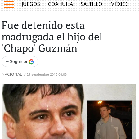
JUEGOS
COAHUILA
SALTILLO
MÉXICO
Fue detenido esta
madrugada el hijo del
'Chapo' Guzmán
+
Seguir en
NACIONAL
/
29 septiembre 2015 06:08