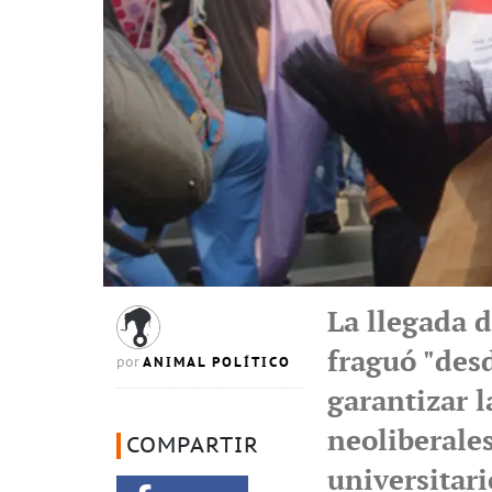
La llegada d
fraguó "des
ANIMAL POLÍTICO
por
garantizar 
neoliberale
COMPARTIR
universitari