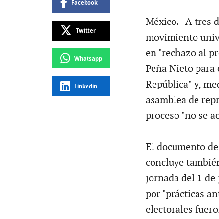
Facebook
México.- A tres d
Twitter
movimiento unive
en "rechazo al p
Whatsapp
Peña Nieto para o
República" y, me
Linkedin
asamblea de repr
proceso "no se ac
El documento de 
concluye también
jornada del 1 de 
por "prácticas a
electorales fuer