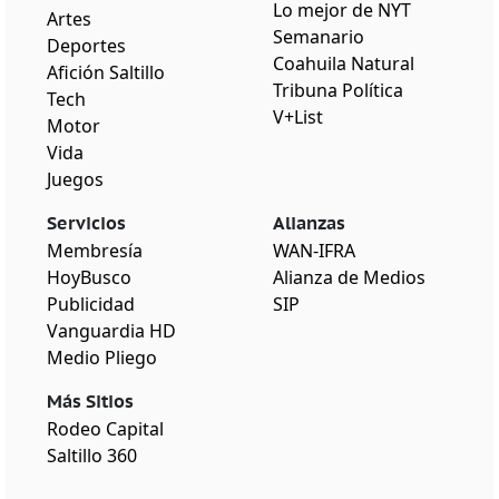
Lo mejor de NYT
Artes
Semanario
Deportes
Coahuila Natural
Afición Saltillo
Tribuna Política
Tech
V+List
Motor
Vida
Juegos
Servicios
Alianzas
Membresía
WAN-IFRA
HoyBusco
Alianza de Medios
Publicidad
SIP
Vanguardia HD
Medio Pliego
Más Sitios
Rodeo Capital
Saltillo 360