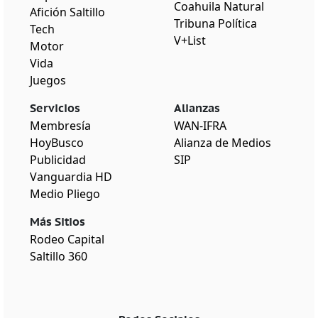
Coahuila Natural
Afición Saltillo
Tribuna Política
Tech
V+List
Motor
Vida
Juegos
Servicios
Alianzas
Membresía
WAN-IFRA
HoyBusco
Alianza de Medios
Publicidad
SIP
Vanguardia HD
Medio Pliego
Más Sitios
Rodeo Capital
Saltillo 360