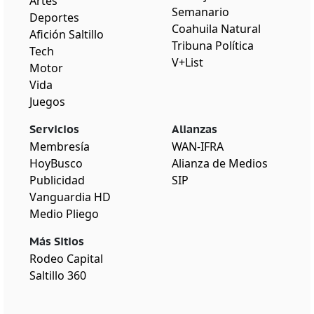
Artes
Semanario
Deportes
Coahuila Natural
Afición Saltillo
Tribuna Política
Tech
V+List
Motor
Vida
Juegos
Servicios
Alianzas
Membresía
WAN-IFRA
HoyBusco
Alianza de Medios
Publicidad
SIP
Vanguardia HD
Medio Pliego
Más Sitios
Rodeo Capital
Saltillo 360