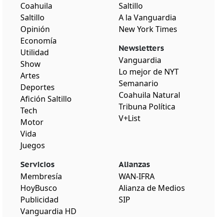
Coahuila
Saltillo
Saltillo
A la Vanguardia
Opinión
New York Times
Economía
Newsletters
Utilidad
Vanguardia
Show
Lo mejor de NYT
Artes
Semanario
Deportes
Coahuila Natural
Afición Saltillo
Tribuna Política
Tech
V+List
Motor
Vida
Juegos
Servicios
Alianzas
Membresía
WAN-IFRA
HoyBusco
Alianza de Medios
Publicidad
SIP
Vanguardia HD