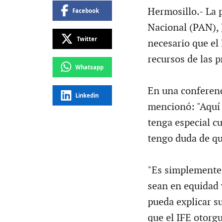
Hermosillo.- La 
Facebook
Nacional (PAN), 
Twitter
necesario que el 
recursos de las 
Whatsapp
En una conferenc
Linkedin
mencionó: "Aquí 
tenga especial cu
tengo duda de qu
"Es simplemente 
sean en equidad 
pueda explicar s
que el IFE otorgu