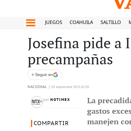
JUEGOS
COAHUILA
SALTILLO
Josefina pide a 
precampañas
+
Seguir en
NACIONAL
/
29 septiembre 2015 02:59
La precadid
NOTIMEX
por
gastos exces
manejen co
COMPARTIR