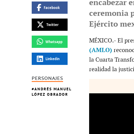
encabezar en
Facebook
ceremonia p
Ejército me
Twitter
MÉXICO.- El pre
Whatsapp
(AMLO)
reconoci
la Cuarta Transf
Linkedin
realidad la justic
PERSONAJES
ANDRÉS MANUEL
LÓPEZ OBRADOR