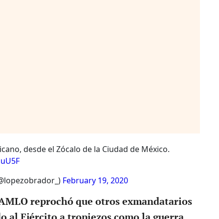
xicano, desde el Zócalo de la Ciudad de México.
nuU5F
@lopezobrador_)
February 19, 2020
, AMLO reprochó que otros exmandatarios
 al Ejército a tropiezos como la guerra