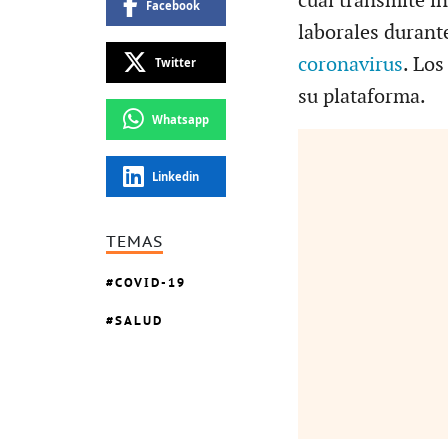
cual transmite i
Facebook
laborales durant
coronavirus
. Los
Twitter
su plataforma.
Whatsapp
Linkedin
TEMAS
COVID-19
SALUD