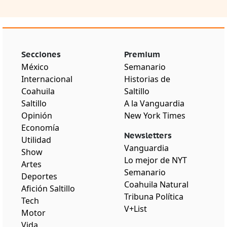
Secciones
Premium
México
Semanario
Internacional
Historias de
Coahuila
Saltillo
Saltillo
A la Vanguardia
Opinión
New York Times
Economía
Newsletters
Utilidad
Vanguardia
Show
Lo mejor de NYT
Artes
Semanario
Deportes
Coahuila Natural
Afición Saltillo
Tribuna Política
Tech
V+List
Motor
Vida