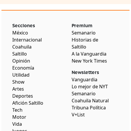
Secciones
Premium
México
Semanario
Internacional
Historias de
Coahuila
Saltillo
Saltillo
A la Vanguardia
Opinión
New York Times
Economía
Newsletters
Utilidad
Vanguardia
Show
Lo mejor de NYT
Artes
Semanario
Deportes
Coahuila Natural
Afición Saltillo
Tribuna Política
Tech
V+List
Motor
Vida
Juegos