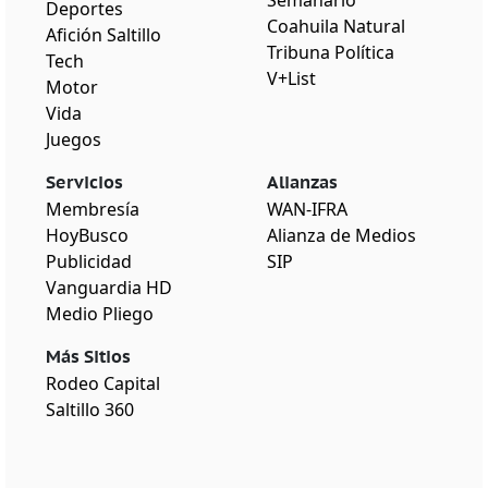
Semanario
Deportes
Coahuila Natural
Afición Saltillo
Tribuna Política
Tech
V+List
Motor
Vida
Juegos
Servicios
Alianzas
Membresía
WAN-IFRA
HoyBusco
Alianza de Medios
Publicidad
SIP
Vanguardia HD
Medio Pliego
Más Sitios
Rodeo Capital
Saltillo 360