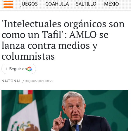
JUEGOS
COAHUILA
SALTILLO
MÉXICO
'Intelectuales orgánicos son
como un Tafil': AMLO se
lanza contra medios y
columnistas
+
Seguir en
NACIONAL
/
30 junio 2021 08:22