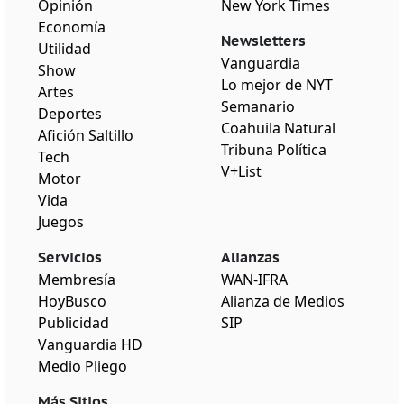
Opinión
New York Times
Economía
Newsletters
Utilidad
Vanguardia
Show
Lo mejor de NYT
Artes
Semanario
Deportes
Coahuila Natural
Afición Saltillo
Tribuna Política
Tech
V+List
Motor
Vida
Juegos
Servicios
Alianzas
Membresía
WAN-IFRA
HoyBusco
Alianza de Medios
Publicidad
SIP
Vanguardia HD
Medio Pliego
Más Sitios