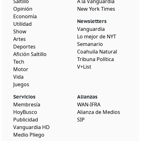
Saltillo
A la Vanguardia
Opinión
New York Times
Economía
Newsletters
Utilidad
Vanguardia
Show
Lo mejor de NYT
Artes
Semanario
Deportes
Coahuila Natural
Afición Saltillo
Tribuna Política
Tech
V+List
Motor
Vida
Juegos
Servicios
Alianzas
Membresía
WAN-IFRA
HoyBusco
Alianza de Medios
Publicidad
SIP
Vanguardia HD
Medio Pliego