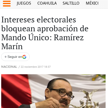
JUEGOS
COAHUILA
SALTILLO
MÉXICO
Intereses electorales
bloquean aprobación de
Mando Único: Ramírez
Marín
+
Seguir en
NACIONAL
/
22 noviembre 2017 18:37