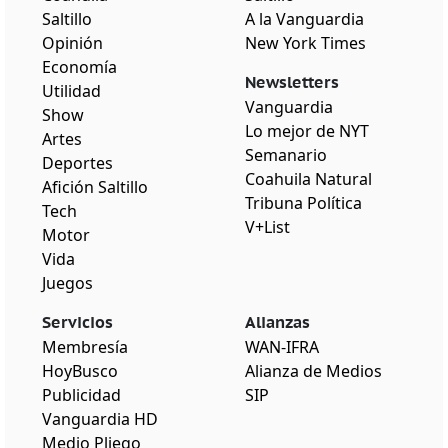
Saltillo
A la Vanguardia
Opinión
New York Times
Economía
Newsletters
Utilidad
Vanguardia
Show
Lo mejor de NYT
Artes
Semanario
Deportes
Coahuila Natural
Afición Saltillo
Tribuna Política
Tech
V+List
Motor
Vida
Juegos
Servicios
Alianzas
Membresía
WAN-IFRA
HoyBusco
Alianza de Medios
Publicidad
SIP
Vanguardia HD
Medio Pliego