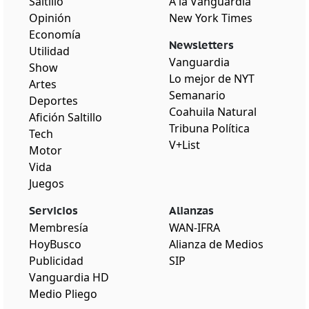
Saltillo
A la Vanguardia
Opinión
New York Times
Economía
Newsletters
Utilidad
Vanguardia
Show
Lo mejor de NYT
Artes
Semanario
Deportes
Coahuila Natural
Afición Saltillo
Tribuna Política
Tech
V+List
Motor
Vida
Juegos
Servicios
Alianzas
Membresía
WAN-IFRA
HoyBusco
Alianza de Medios
Publicidad
SIP
Vanguardia HD
Medio Pliego