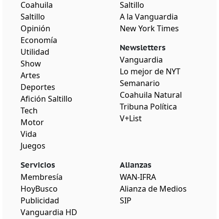
Coahuila
Saltillo
Saltillo
A la Vanguardia
Opinión
New York Times
Economía
Newsletters
Utilidad
Vanguardia
Show
Lo mejor de NYT
Artes
Semanario
Deportes
Coahuila Natural
Afición Saltillo
Tribuna Política
Tech
V+List
Motor
Vida
Juegos
Servicios
Alianzas
Membresía
WAN-IFRA
HoyBusco
Alianza de Medios
Publicidad
SIP
Vanguardia HD