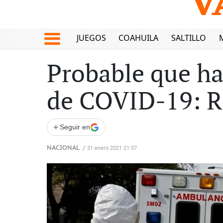
JUEGOS
COAHUILA
SALTILLO
Probable que h
de COVID-19: R
+
Seguir en
NACIONAL
/
31 enero 2021 21:57