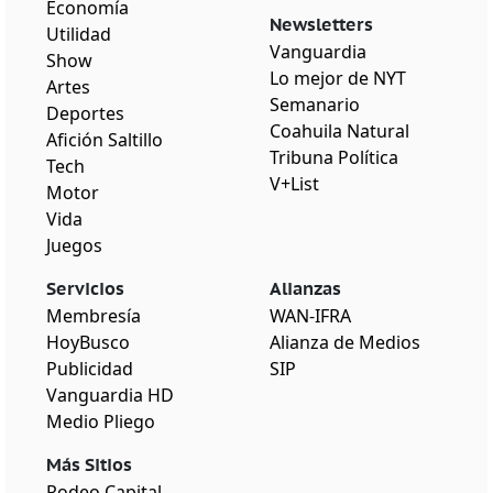
Economía
Newsletters
Utilidad
Vanguardia
Show
Lo mejor de NYT
Artes
Semanario
Deportes
Coahuila Natural
Afición Saltillo
Tribuna Política
Tech
V+List
Motor
Vida
Juegos
Servicios
Alianzas
Membresía
WAN-IFRA
HoyBusco
Alianza de Medios
Publicidad
SIP
Vanguardia HD
Medio Pliego
Más Sitios
Rodeo Capital