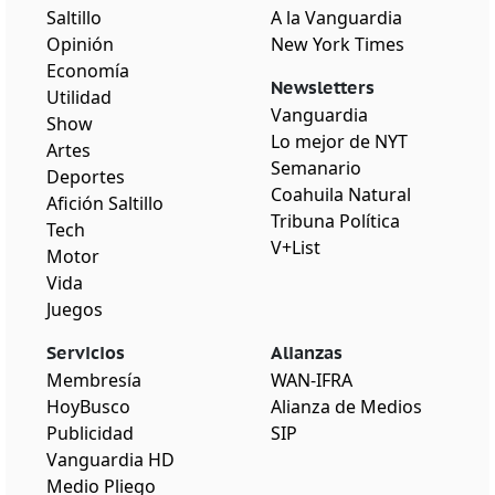
Saltillo
A la Vanguardia
Opinión
New York Times
Economía
Newsletters
Utilidad
Vanguardia
Show
Lo mejor de NYT
Artes
Semanario
Deportes
Coahuila Natural
Afición Saltillo
Tribuna Política
Tech
V+List
Motor
Vida
Juegos
Servicios
Alianzas
Membresía
WAN-IFRA
HoyBusco
Alianza de Medios
Publicidad
SIP
Vanguardia HD
Medio Pliego