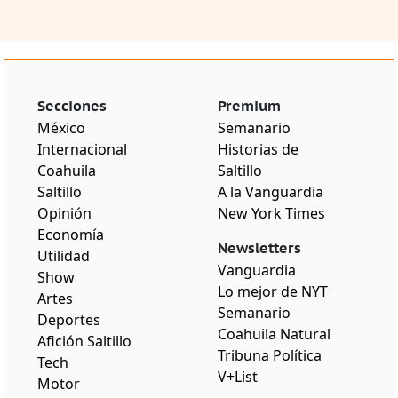
Secciones
Premium
México
Semanario
Internacional
Historias de
Coahuila
Saltillo
Saltillo
A la Vanguardia
Opinión
New York Times
Economía
Newsletters
Utilidad
Vanguardia
Show
Lo mejor de NYT
Artes
Semanario
Deportes
Coahuila Natural
Afición Saltillo
Tribuna Política
Tech
V+List
Motor