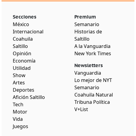
Secciones
Premium
México
Semanario
Internacional
Historias de
Coahuila
Saltillo
Saltillo
A la Vanguardia
Opinión
New York Times
Economía
Newsletters
Utilidad
Vanguardia
Show
Lo mejor de NYT
Artes
Semanario
Deportes
Coahuila Natural
Afición Saltillo
Tribuna Política
Tech
V+List
Motor
Vida
Juegos