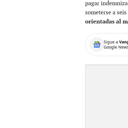
pagar indemnizac
someterse a seis
orientadas al m
Sigue a
Van
Google News