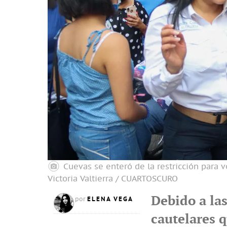
Cuevas se enteró de la restricción para 
Victoria Valtierra / CUARTOSCURO
Debido a las
ELENA VEGA
por
cautelares q