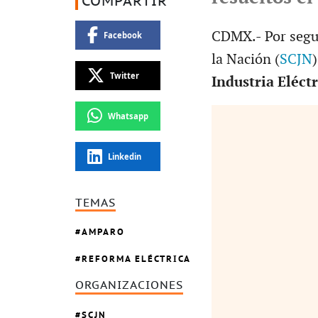
COMPARTIR
CDMX.- Por segun
Facebook
la Nación (
SCJN
Twitter
Industria Eléctr
Whatsapp
Linkedin
TEMAS
AMPARO
REFORMA ELÉCTRICA
ORGANIZACIONES
SCJN