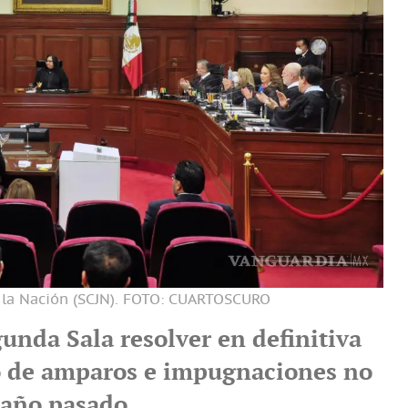
 la Nación (SCJN).
FOTO: CUARTOSCURO
unda Sala resolver en definitiva
 de amparos e impugnaciones no
l año pasado