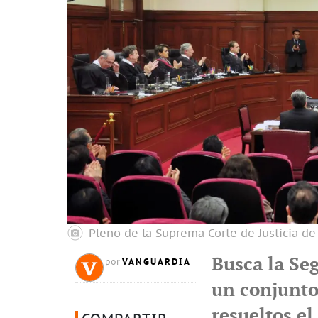
Pleno de la Suprema Corte de Justicia de
Busca la Seg
VANGUARDIA
por
un conjunto
resueltos e