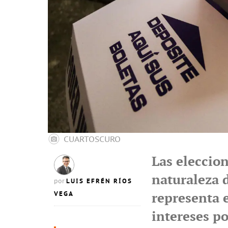
CUARTOSCURO
Las eleccion
naturaleza d
LUIS EFRÉN RÍOS
por
VEGA
representa e
intereses p