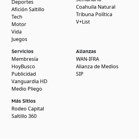
Deportes
Coahuila Natural
Afición Saltillo
Tribuna Política
Tech
V+List
Motor
Vida
Juegos
Servicios
Alianzas
Membresía
WAN-IFRA
HoyBusco
Alianza de Medios
Publicidad
SIP
Vanguardia HD
Medio Pliego
Más Sitios
Rodeo Capital
Saltillo 360