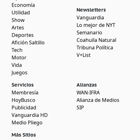
Economía
Newsletters
Utilidad
Vanguardia
Show
Lo mejor de NYT
Artes
Semanario
Deportes
Coahuila Natural
Afición Saltillo
Tribuna Política
Tech
V+List
Motor
Vida
Juegos
Servicios
Alianzas
Membresía
WAN-IFRA
HoyBusco
Alianza de Medios
Publicidad
SIP
Vanguardia HD
Medio Pliego
Más Sitios