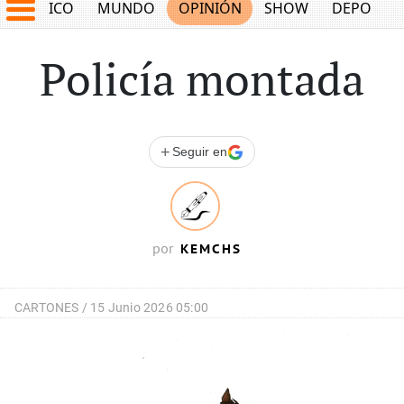
MÉXICO
MUNDO
OPINIÓN
SHOW
DEPORTE
Policía montada
+
Seguir en
KEMCHS
por
CARTONES /
15 Junio 2026 05:00